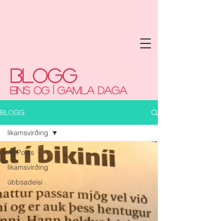
Blogg
EINS OG Í GAMLA DAGA
BLOGG
líkamsvirðing
All Posts
líkamsvirðing
úbbsadeisí