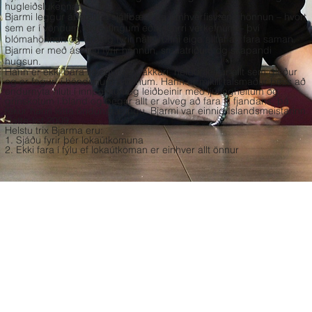
hugleiðslukennari.
Bjarmi leggur áherslu á sjálfbæra og umhverfisvæna hönnun – hvort
sem er í vöndum, skreytingum eða stærri verkefnum – því
blómahönnun og virðing fyrir náttúrunni eiga alltaf að fara saman.
Bjarmi er með ástríðu fyrir hönnun, smáatriðum og skapandi
hugsun.
Hann er ekki bara liðlegur innpakkari, heldur leikur allt sem gleður
og er fagurt í höndunum á honum. Hann er mikill talsmaður þess að
endurnýta hluti í innpökkun og leiðbeinir með ljúflegheitum og
grínskotum í bland og þegar allt er alveg að fara til fjandans, þá
tekur hann létta öndunaræfingu. Bjarmi var einnig Íslandsmeistarinn
í latte-list 2009.
Helstu trix Bjarma eru:
1. Sjáðu fyrir þér lokaútkomuna
2. Ekki fara í fýlu ef lokaútkoman er einhver allt önnur