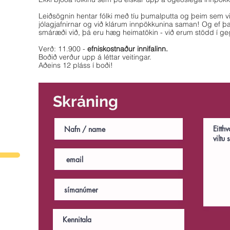
Leiðsögnin hentar fólki með tíu þumalputta og þeim sem vi
jólagjafnirnar og við klárum innpökkunina saman! Og ef þ
smáræði við, þá eru hæg heimatökin - við erum stödd í geg
Verð: 11.900 -
efniskostnaður innifalinn.
Boðið verður upp á léttar veitingar.
Aðeins 12 pláss í boði!
Skráning