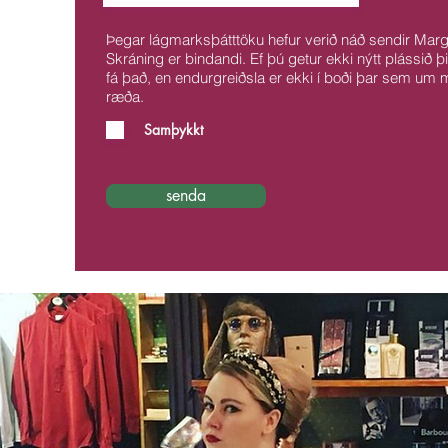
Þegar lágmarksþátttöku hefur verið náð sendir Margr
Skráning er bindandi. Ef þú getur ekki nýtt plássið þ
fá það, en endurgreiðsla er ekki í boði þar sem um
ræða.
Samþykkt
senda