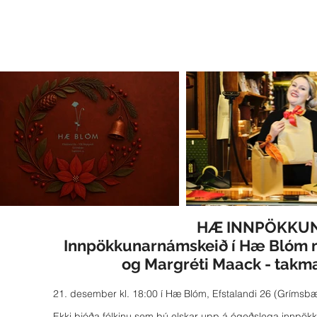
HÆ INNPÖKKUN
Innpökkunarnámskeið í Hæ Blóm 
og Margréti Maack - takma
21. desember kl. 18:00 í Hæ Blóm, Efstalandi 26 (Grímsbæ
Ekki bjóða fólkinu sem þú elskar upp á ógeðslega innpök