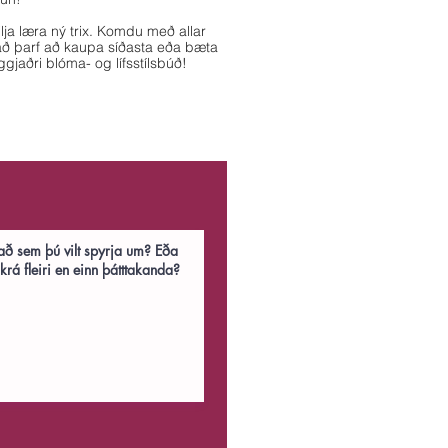
lja læra ný trix. Komdu með allar
að þarf að kaupa síðasta eða bæta
gjaðri blóma- og lífsstílsbúð!