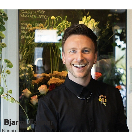
Bjarmi Fannar
Bjarmi er eigandi Hæ Blóm! og er vöru- og blómahönnuður og