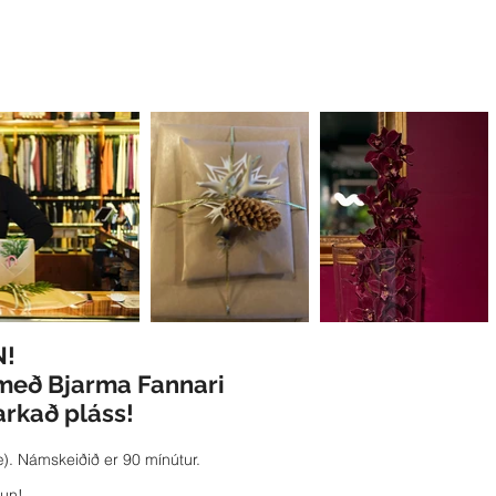
!
með Bjarma Fannari
rkað pláss!
). Námskeiðið er 90 mínútur.
kun!