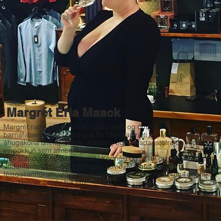
Margrét Erla Maack
Margrét nam innpökkun af móður sinni og ömmu í
barnafataversluninni Bangsa Fix í Bankastræti 11. Margrét er mikil
áhugakona um almennan fíflagang og hversdagstöfra og nýtir
innpökkun sem almennt jólajóga.
Hún stendur innpökkunarvakt í Kormáki og Skildi og hefur gert slíkt
undanfarin 12 ár - að frádregnu covid. Margrét kennir
félagasamtökum, vinahópum og vinnustöðum innpökkun í upptakti
jóla. Hennar helstu trix eru:
1. Það er hægt að bjarga öllum pökkum
2. Ekki pakka öllu inn