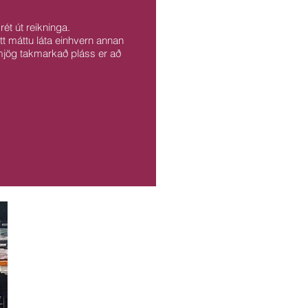
ét út reikninga.
itt máttu láta einhvern annan
 mjög takmarkað pláss er að